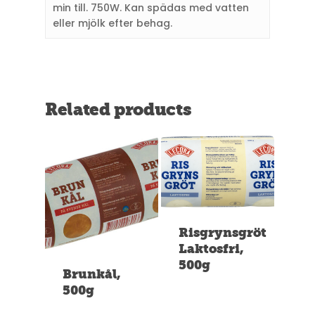
min till. 750W. Kan spädas med vatten
eller mjölk efter behag.
Related products
Risgrynsgröt
Laktosfri,
500g
Brunkål,
500g