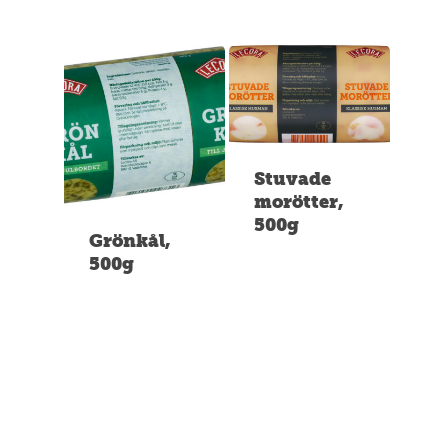
Stuvade
morötter,
500g
Grönkål,
500g