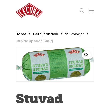
Skip
Menu
to
search
main
Close
content
Menu
Home
Detaljhandeln
Stuvningar
Stuvad spenat, 500g
Stuvad