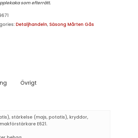
äpplekaka som efterrätt.
9671
gories:
Detaljhandeln
,
Säsong Mårten Gås
ing
Övrigt
tis), stärkelse (majs, potatis), kryddor,
smakförstärkare E621.
ter behag.