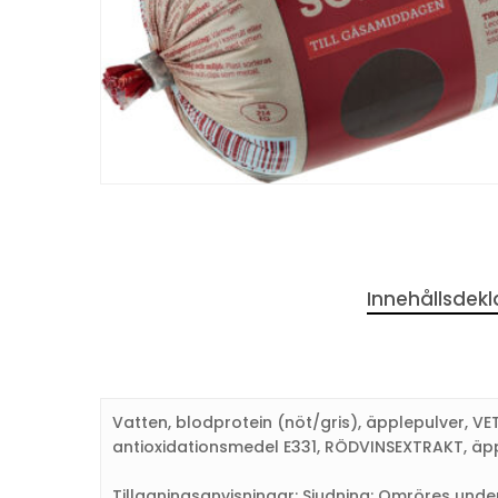
Innehållsdekl
Vatten, blodprotein (nöt/gris), äpplepulver, VET
antioxidationsmedel E331, RÖDVINSEXTRAKT, äppel
Tillagningsanvisningar: Sjudning: Omröres unde