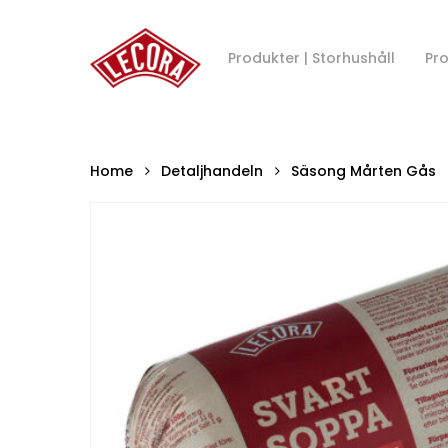
Skip
to
main
Produkter | Storhushåll
Pro
content
Home
Detaljhandeln
Säsong Mårten Gås
Hit enter to search or ESC to close