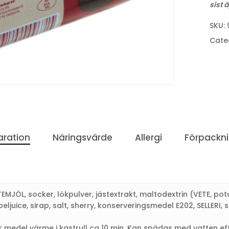
sist 
SKU:
Cate
aration
Näringsvärde
Allergi
Förpackn
EMJÖL, socker, lökpulver, jästextrakt, maltodextrin (VETE, pota
juice, sirap, salt, sherry, konserveringsmedel E202, SELLERI, 
r medel värme i kastrull ca 10 min. Kan spädas med vatten ef