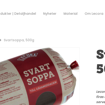
dukter | Detaljhandel
Nyheter
Material
Om Lecora
Svartsoppa, 500g
S
5
Lecor
firas
serve