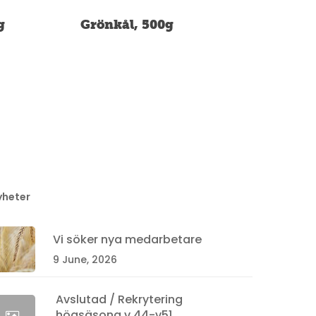
g
Grönkål, 500g
yheter
Vi söker nya medarbetare
9 June, 2026
Avslutad / Rekrytering
högsäsong v.44-v51