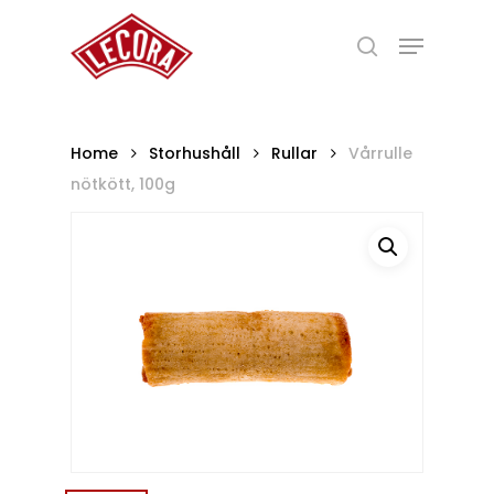
Skip
Menu
to
search
main
Close
content
Menu
Home
Storhushåll
Rullar
Vårrulle
nötkött, 100g