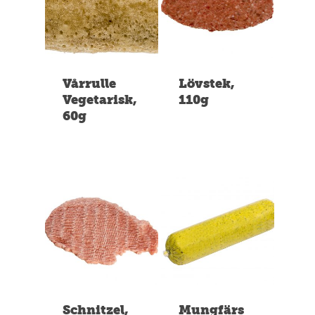
Vårrulle
Lövstek,
Vegetarisk,
110g
60g
Schnitzel,
Mungfärs