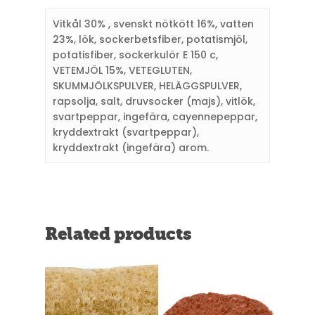
Vitkål 30% , svenskt nötkött 16%, vatten
23%, lök, sockerbetsfiber, potatismjöl,
potatisfiber, sockerkulör E 150 c,
VETEMJÖL 15%, VETEGLUTEN,
SKUMMJÖLKSPULVER, HELÄGGSPULVER,
rapsolja, salt, druvsocker (majs), vitlök,
svartpeppar, ingefära, cayennepeppar,
kryddextrakt (svartpeppar),
kryddextrakt (ingefära) arom.
Related products