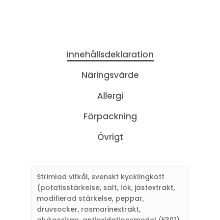
Innehållsdeklaration
Näringsvärde
Allergi
Förpackning
Övrigt
Strimlad vitkål, svenskt kycklingkött
(potatisstärkelse, salt, lök, jästextrakt,
modifierad stärkelse, peppar,
druvsocker, rosmarinextrakt,
glukossirap, antioxidationsmedel (E301),