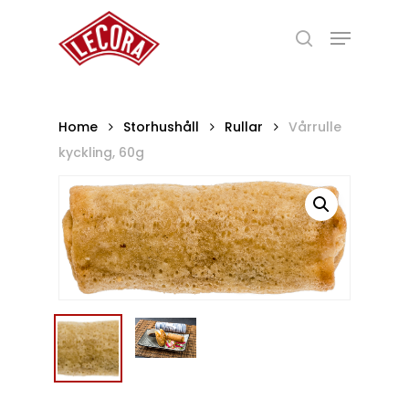
Skip
Menu
to
search
main
Close
content
Menu
Home
Storhushåll
Rullar
Vårrulle
kyckling, 60g