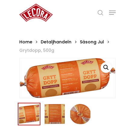
Skip
Menu
to
search
main
Close
content
Menu
Home
Detaljhandeln
Säsong Jul
Grytdopp, 500g