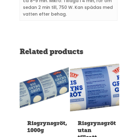
ca 8-9 min. Mikro: Tillaga i 4 min, rör om
sedan 2 min till, 750 W. Kan spädas med
vatten efter behag.
Related products
Risgrynsgröt,
Risgrynsgröt
1000g
utan