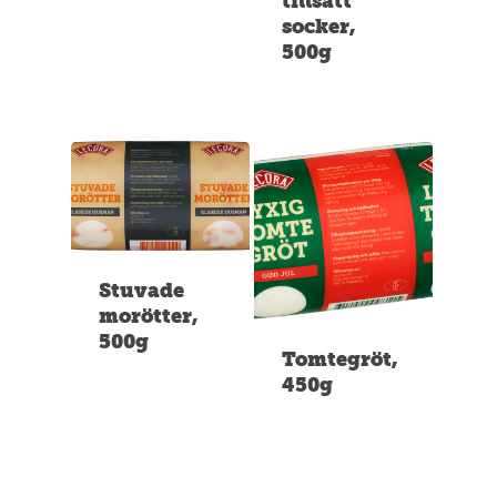
tillsatt
socker,
500g
Stuvade
morötter,
500g
Tomtegröt,
450g